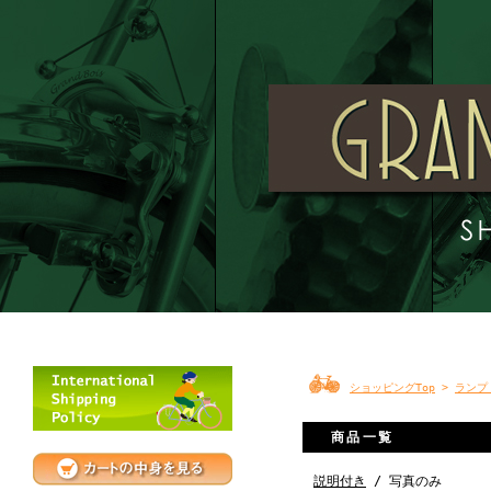
ショッピングTop
>
ランプ 
商品一覧
説明付き
/ 写真のみ