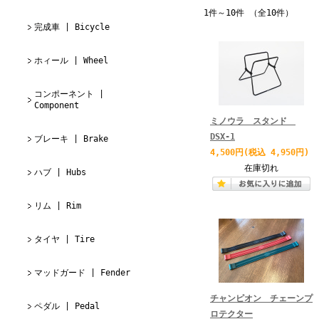
1件～10件 （全10件）
完成車 | Bicycle
ホィール | Wheel
コンポーネント |
Component
ミノウラ スタンド
DSX-1
ブレーキ | Brake
4,500円
(税込 4,950円)
在庫切れ
ハブ | Hubs
リム | Rim
タイヤ | Tire
マッドガード | Fender
チャンピオン チェーンプ
ペダル | Pedal
ロテクター