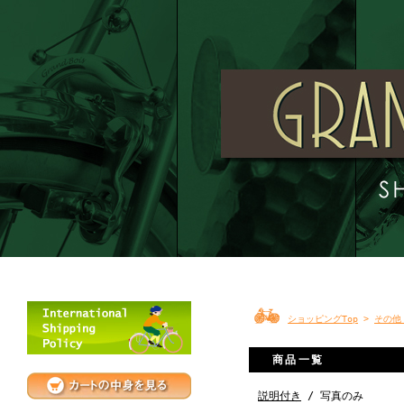
ショッピングTop
>
その他 
商品一覧
説明付き
/ 写真のみ