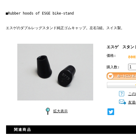
■Rubber hoods of ESGE bike-stand
エスゲのダブルレッグスタンド純正ゴムキャップ。左右1組。スイス製。
エスゲ スタン
価格:
80
購入数:
この
友達
拡大表示
関連商品