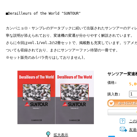
■Derailleurs of the World "SUNTOUR"
カンパニョロ・サンプレのデータブックに続いて出版されたサンツアーのディ
寧な説明が添えられており、変速機の変遷が分かりやすく解説されています。
さらに今回はvol.1/vol.2の2冊セットで、掲載数も充実しています。リア
ついても収録されており、まさにサンツアーファン待望の一冊です。
※セット販売のみ(バラ売りはしておりません)。
サンツアー変速
価格:
5,
購入数:
この
友達
拡大表示