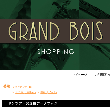
マイページ
｜
ご利用案内
ショッピングTop
>
その他 | Others
>
書籍 | Books
サンツアー変速機データブック