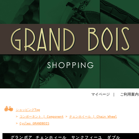
マイページ
｜
ご利用案内
ショッピングTop
>
コンポーネント | Component
>
チェンホイール | Chain Wheel
>
Cycles GRANDBOIS
グランボア チェンホィール サンクフィーユ ダブル