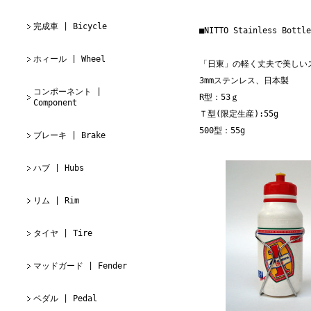
完成車 | Bicycle
■NITTO Stainless Bottle
ホィール | Wheel
「日東」の軽く丈夫で美しい
3mmステンレス、日本製
コンポーネント |
R型：53ｇ
Component
Ｔ型(限定生産):55g
500型：55g
ブレーキ | Brake
ハブ | Hubs
リム | Rim
タイヤ | Tire
マッドガード | Fender
ペダル | Pedal