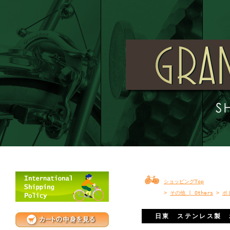
ショッピングTop
>
その他 | Others
>
ボト
日東 ステンレス製 