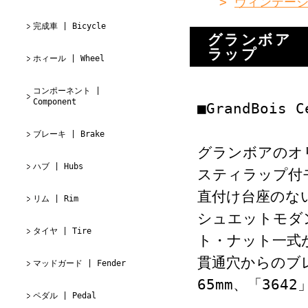
>
ヴィンテージ
完成車 | Bicycle
グランボア 
ラップ
ホィール | Wheel
コンポーネント |
Component
■GrandBois C
ブレーキ | Brake
グランボアのオ
ハブ | Hubs
スティラップ付
直付け台座のな
リム | Rim
シュエットモダ
タイヤ | Tire
ト・ナット一式
貫通穴からのブレ
マッドガード | Fender
65mm、「3642
ペダル | Pedal