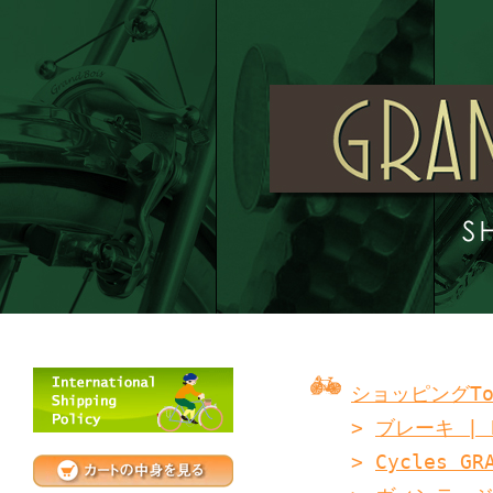
ショッピングTo
>
ブレーキ | B
>
Cycles GR