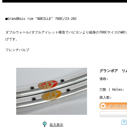
■GrandBois rim "ABEILLE" 700C/23-26C
ダブルウォール/ダブルアイレット構造でパピヨンより細身の700CサイズのW
げです。
フレンチバルブ
グランボア リム
価格:
穴数 | Holes:
購入数:
拡大表示