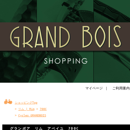
マイページ
｜
ご利用案内
ショッピングTop
>
リム | Rim
>
700C
>
Cycles GRANDBOIS
グランボア リム アベイユ 700C