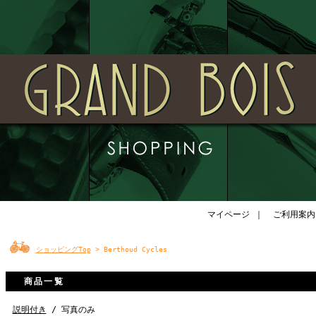
マイページ
｜
ご利用案内
ショッピングTop
> Berthoud Cycles
商品一覧
説明付き
/ 写真のみ