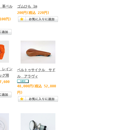
 革ベル
ゴムひも 1m
200円
(税込 220円)
100円)
 レイン
ベルトゥサイクル サド
ッグ用
ル アラヴィ
7,600
48,000円
(税込 52,800
円)